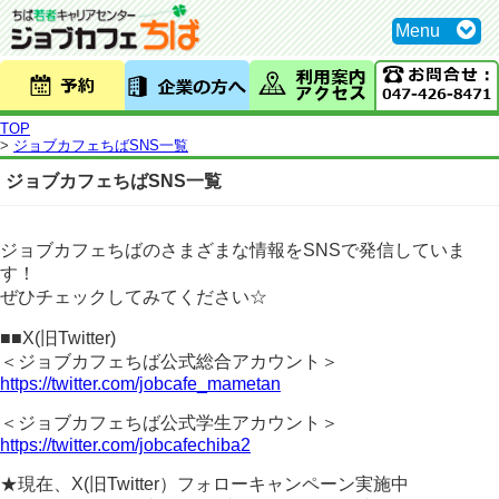
Menu
利用案内・アクセス
TOP
セミナー
>
ジョブカフェちばSNS一覧
ジョブカフェちばSNS一覧
イベント
トークライブラリー
ジョブカフェちばのさまざまな情報をSNSで発信していま
個別相談
す！
ぜひチェックしてみてください☆
就活環境
■■X(旧Twitter)
求人情報
＜ジョブカフェちば公式総合アカウント＞
https://twitter.com/jobcafe_mametan
Q&A
＜ジョブカフェちば公式学生アカウント＞
トークライブラリー×キャリアカウンセラー vol.1
https://twitter.com/jobcafechiba2
採用が決まった方へ
★現在、X(旧Twitter）フォローキャンペーン実施中