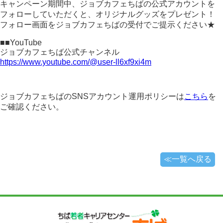
お役立ち情報
キャンペーン期間中、ジョブカフェちばの公式アカウントを
フォローしていただくと、オリジナルグッズをプレゼント！
お問い合わせ
フォロー画面をジョブカフェちばの受付でご提示ください★
プライバシーポリシー
■■YouTube
ジョブカフェちば公式チャンネル
リンク集
https://www.youtube.com/@user-ll6xf9xi4m
企業の方へ
ちばの求人企業 PICK UP!
ジョブカフェちばのSNSアカウント運用ポリシーは
こちら
を
ご確認ください。
≪一覧へ戻る