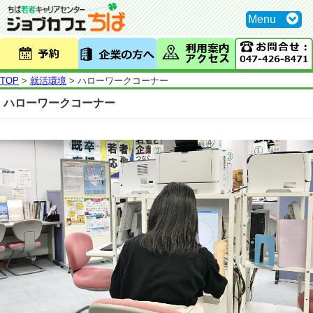
Menu
利用案内・アクセス
TOP
>
就活環境
>
ハローワークコーナー
セミナー
ハローワークコーナー
イベント
トークライブラリー
個別相談
就活環境
求人情報
Q&A
トークライブラリー×キャリアカウンセラー vol.1
採用が決まった方へ