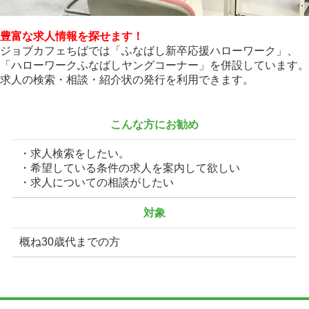
お役立ち情報
お問い合わせ
豊富な求人情報を探せます！
ジョブカフェちばでは「ふなばし新卒応援ハローワーク」、
プライバシーポリシー
「ハローワークふなばしヤングコーナー」を併設しています。
リンク集
求人の検索・相談・紹介状の発行を利用できます。
企業の方へ
こんな方にお勧め
ちばの求人企業 PICK UP!
・求人検索をしたい。
・希望している条件の求人を案内して欲しい
・求人についての相談がしたい
対象
概ね30歳代までの方